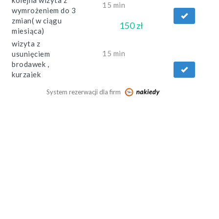
kolejna wizyta z
15 min
wymrożeniem do 3
zmian( w ciągu
150 zł
miesiąca)
wizyta z
15 min
usunięciem
brodawek ,
kurzajek
już od 400 zł
krioterapią 4-8
System rezerwacji dla firm
zmian
kolejna wizyta z
15 min
wymrożeniem 4-8
200 zł
zmian
usuniecie
15 min
znamienia z okolic
już od 300 zł
twarzy
badanie
15 min
histopatologiczne
już od 250 zł
znamienia
chirurgiczne
30 min
usunięcie zmiany z