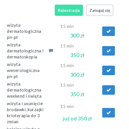
Rejestracja
Zaloguj się
wizyta
15 min
dermatologiczna
300 zł
pn-pt
wizyta
15 min
dermatologiczna i
350 zł
dermatoskopia
wizyta
15 min
wenerologiczna
300 zł
pn-pt
wizyta
15 min
dermatologiczna
350 zł
weekend i święta
wizyta i usunięcie
15 min
brodawki, kurzajki
krioterapia do 3
już od 350 zł
zmian